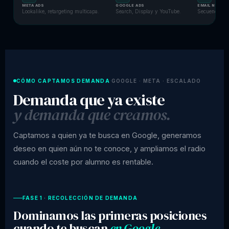
META ADS
GOOGLE ADS
EMAIL NURTUR
Lookalike, retargeting multicapa.
Search, Display y YouTube.
Secuencias. 
CÓMO CAPTAMOS DEMANDA
GOOGLE · META · ESCALADO
·
Demanda que ya existe
y demanda que creamos.
Captamos a quien ya te busca en Google, generamos
deseo en quien aún no te conoce, y ampliamos el radio
cuando el coste por alumno es rentable.
FASE 1 · RECOLECCIÓN DE DEMANDA
Dominamos las primeras posiciones
cuando te buscan
en Google