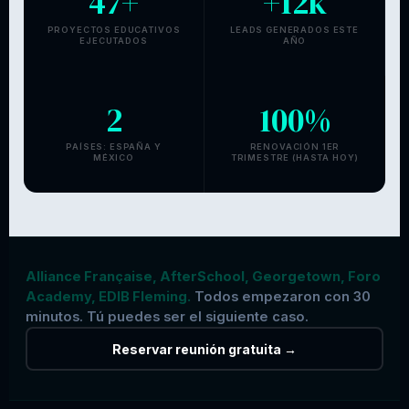
47
+
+12k
PROYECTOS EDUCATIVOS
LEADS GENERADOS ESTE
EJECUTADOS
AÑO
2
100%
PAÍSES: ESPAÑA Y
RENOVACIÓN 1ER
MÉXICO
TRIMESTRE (HASTA HOY)
Alliance Française, AfterSchool, Georgetown, Foro
Academy, EDIB Fleming.
Todos empezaron con 30
minutos. Tú puedes ser el siguiente caso.
Reservar reunión gratuita →