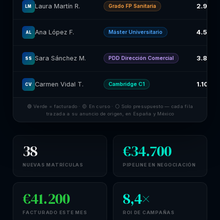
2.900
Laura Martín R.
Grado FP Sanitaria
LM
4.500€
Ana López F.
Máster Universitario
AL
3.800€
Sara Sánchez M.
PDD Dirección Comercial
SS
1.100€
Carmen Vidal T.
Cambridge C1
CV
🟢 Verde = facturado · 🟡 En curso · ⚪ Solo presupuesto — cada fila
trazada a su anuncio de origen, en España y México
38
€34.700
NUEVAS MATRÍCULAS
PIPELINE EN NEGOCIACIÓN
€41.200
8,4×
FACTURADO ESTE MES
ROI DE CAMPAÑAS