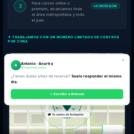
Para cursos online o
3
×4 INVERSIÓN
premium, alcanzamos toda
el área metropolitana y todo
el país.
✦ TRABAJAMOS CON UN NÚMERO LIMITADO DE CENTROS
POR ZONA
×
☰
📍
Tu centro de formación · Valencia
Antonio · Anartra
A
Disponible ahora
¿Tienes dudas antes de reservar?
Suelo responder el mismo
20 km
día.
10 km
Escribir a Antonio
5 km
C/ Mayor
Av. Principal
🎓 Tu centro de formación
Mapa
España y México