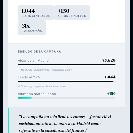
1.044
+150
LEADS GENERADOS
ALUMNOS NUEVOS
31x
ROI CAMPAÑA
EMBUDO DE LA CAMPAÑA
75.629
Alcance en Madrid
↓ Meta Ads · 2 audiencias · frecuencia 2,55×
1.044
Leads al CRM
↓ Nurturing · urgencia de inicio de curso
+150
Alumnos matriculados
"La campaña no solo llenó los cursos — fortaleció el
posicionamiento de la marca en Madrid como
referente en la enseñanza del francés."