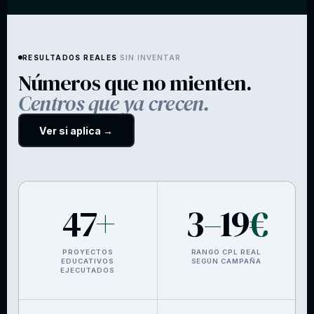
RESULTADOS REALES
SIN INVENTAR
·
Números que no mienten.
Centros que ya crecen.
Ver si aplica →
47
+
3
–
19
€
PROYECTOS
RANGO CPL REAL
EDUCATIVOS
SEGÚN CAMPAÑA
EJECUTADOS