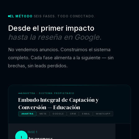
EL MÉTODO
SEIS FASES. TODO CONECTADO.
·
Desde el primer impacto
hasta la reseña en Google.
No vendemos anuncios. Construimos el sistema
completo. Cada fase alimenta a la siguiente — sin
brechas, sin leads perdidos.
ANARTRA · SISTEMA PROPIETARIO
Embudo Integral de Captación y
Conversión — Educación
ANARTRA
META
GOOGLE
CRM
EMAIL
WHATSAPP
FASE 1
1
Awareness