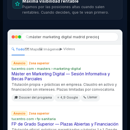
Máxima visibilidad rentable
Pujamos por las posiciones altas cuando salen
rentables. Cuando deciden, que te vean primero.
máster marketing digital madrid precio
▶ Vídeos
🔍 Todo
🗺 Maps
🖼 Imágenes
Anuncio
Zona superior
tucentro.com › masters › marketing-digital
Máster en Marketing Digital — Sesión Informativa y
Becas Parciales
Titulación propia + prácticas en empresa. Claustro en activo y
financiación sin intereses. Plazas limitadas por convocatoria.
📞 Llamar
🎓 Dossier del programa
⭐ 4,9 Google
Anuncio
Zona superior
tucentro.com › fp-sanitaria
FP de Grado Superior — Plazas Abiertas y Financiación
Titulación oficial, prácticas garantizadas y tutorías 1 a 1. Desde