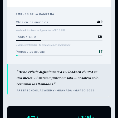
EMBUDO DE LA CAMPAÑA
412
Clics en los anuncios
↓ Meta Ads · 3 test → 1 ganadora · CPC 0,79€
121
Leads al CRM
↓ Datos verificados · 17 propuestas en negociación
17
Propuestas activas
"De no existir digitalmente a 121 leads en el CRM en
dos meses. El sistema funciona solo — nosotros solo
cerramos las llamadas."
AFTERSCHOOL ACADEMY · GRANADA · MARZO 2026