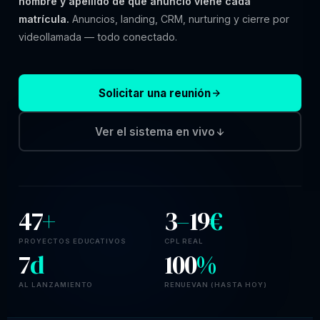
nombre y apellido de qué anuncio viene cada
matrícula.
Anuncios, landing, CRM, nurturing y cierre por
videollamada — todo conectado.
Solicitar una reunión
Ver el sistema en vivo
47
+
3
–
19
€
PROYECTOS EDUCATIVOS
CPL REAL
7
d
100
%
AL LANZAMIENTO
RENUEVAN (HASTA HOY)