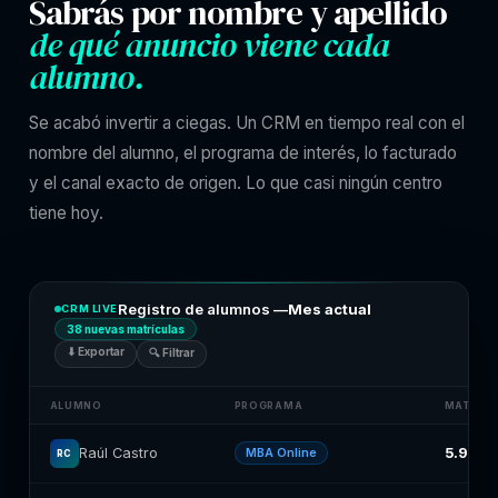
Sabrás por nombre y apellido
de qué anuncio viene cada
alumno.
Se acabó invertir a ciegas. Un CRM en tiempo real con el
nombre del alumno, el programa de interés, lo facturado
y el canal exacto de origen. Lo que casi ningún centro
tiene hoy.
Registro de alumnos —
Mes actual
CRM LIVE
38 nuevas matrículas
⬇ Exportar
🔍 Filtrar
ALUMNO
PROGRAMA
MATRÍC
5.900€
Raúl Castro
MBA Online
RC