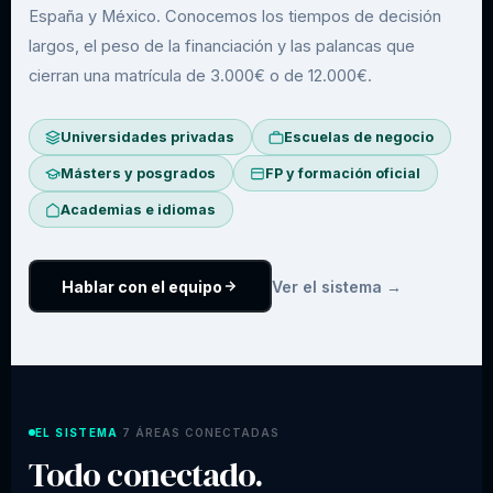
España y México. Conocemos los tiempos de decisión
largos, el peso de la financiación y las palancas que
cierran una matrícula de 3.000€ o de 12.000€.
Universidades privadas
Escuelas de negocio
Másters y posgrados
FP y formación oficial
Academias e idiomas
Hablar con el equipo
Ver el sistema →
EL SISTEMA
7 ÁREAS CONECTADAS
·
Todo conectado.