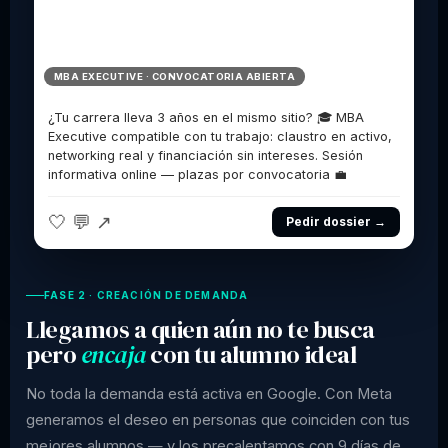
MBA EXECUTIVE · CONVOCATORIA ABIERTA
¿Tu carrera lleva 3 años en el mismo sitio? 🎓 MBA
Executive compatible con tu trabajo: claustro en activo,
networking real y financiación sin intereses. Sesión
informativa online — plazas por convocatoria 💼
🤍 💬 ↗
Pedir dossier →
FASE 2 · CREACIÓN DE DEMANDA
Llegamos a quien aún no te busca
pero
encaja
con tu alumno ideal
No toda la demanda está activa en Google. Con Meta
generamos el deseo en personas que coinciden con tus
mejores alumnos — y los precalentamos con 9 días de