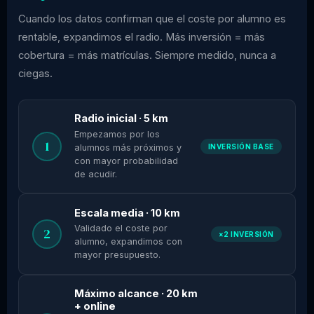
Cuando los datos confirman que el coste por alumno es
rentable, expandimos el radio. Más inversión = más
cobertura = más matrículas. Siempre medido, nunca a
ciegas.
Radio inicial · 5 km
Empezamos por los
1
alumnos más próximos y
INVERSIÓN BASE
con mayor probabilidad
de acudir.
Escala media · 10 km
Validado el coste por
2
×2 INVERSIÓN
alumno, expandimos con
mayor presupuesto.
Máximo alcance · 20 km
+ online